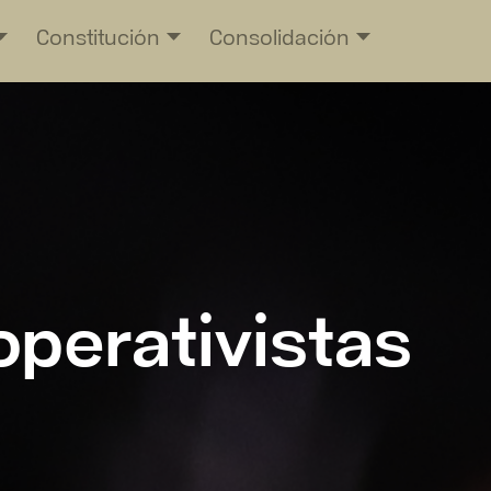
Constitución
Consolidación
operativistas