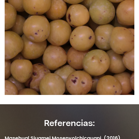
Referencias:
Masehual Siuamej Mosenyolchicauani. (2016).